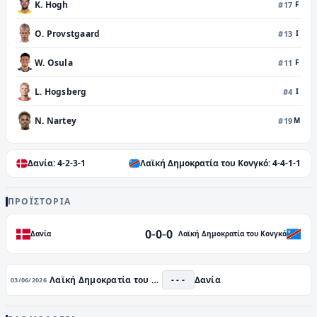
K. Hogh
#
17
F
O. Provstgaard
#
13
Ι
W. Osula
#
11
F
L. Hogsberg
#
4
Ι
N. Nartey
#
19
M
Δανία
:
4-2-3-1
Λαϊκή Δημοκρατία του Κονγκό
:
4-4-1-1
ΠΡΟΪΣΤΟΡΊΑ
-
-
0
0
0
Δανία
Λαϊκή Δημοκρατία του Κονγκό
Λαϊκή Δημοκρατία του Κονγκό
- - -
Δανία
03/06/2026