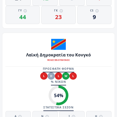
ΓΥ
ΓΚ
CS
44
23
9
Λαϊκή Δημοκρατία του Κονγκό
ΦΙΛΟΞΕΝΟΥΜΕΝΟΣ
ΠΡΟΣΦΑΤΗ ΦΟΡΜΑ
L
D
L
W
L
% ΝΙΚΩΝ
54
%
ΣΤΑΤΙΣΤΙΚΑ ΣΕΖΟΝ
Α
Ν
Ι
Η