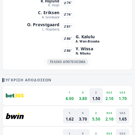
R. Hojlund
74'
K. Hogh
C. Eriksen
74'
A. Gronbaek
O. Provstgaard
81'
L. Hogsberg
G. Kalulu
86'
A. Wan-Bissaka
Y. Wissa
86'
N. Mbuku
ΤΕΛΙΚΌ ΑΠΟΤΈΛΕΣΜΑ
ΣΎΓΚΡΙΣΗ ΑΠΟΔΌΣΕΩΝ
1
X
2
O2.5
U2.5
6.00
3.80
1.50
2.10
1.70
1
X
2
O2.5
U2.5
1.62
3.70
5.50
2.10
1.65
1
X
2
O2.5
U2.5