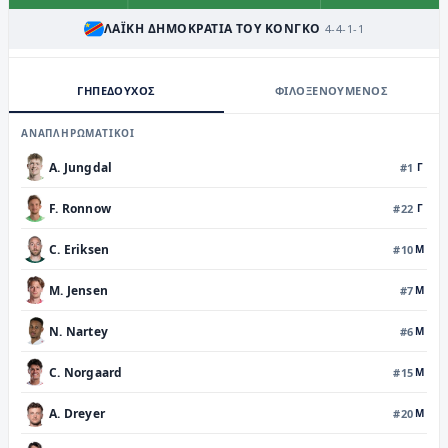
ΛΑΪΚΉ ΔΗΜΟΚΡΑΤΊΑ ΤΟΥ ΚΟΝΓΚΌ
4-4-1-1
ΓΗΠΕΔΟΥΧΟΣ
ΦΙΛΟΞΕΝΟΥΜΕΝΟΣ
ΑΝΑΠΛΗΡΩΜΑΤΙΚΟΙ
A. Jungdal
#
1
Γ
F. Ronnow
#
22
Γ
C. Eriksen
#
10
M
M. Jensen
#
7
M
N. Nartey
#
6
M
C. Norgaard
#
15
M
A. Dreyer
#
20
M