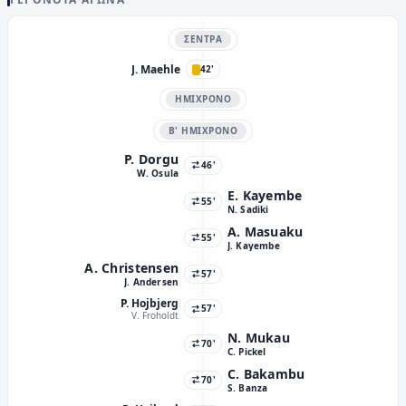
ΣΈΝΤΡΑ
J. Maehle
42'
ΗΜΊΧΡΟΝΟ
Β' ΗΜΊΧΡΟΝΟ
P. Dorgu
46'
W. Osula
E. Kayembe
55'
N. Sadiki
A. Masuaku
55'
J. Kayembe
A. Christensen
57'
J. Andersen
P. Hojbjerg
57'
V. Froholdt
N. Mukau
70'
C. Pickel
C. Bakambu
70'
S. Banza