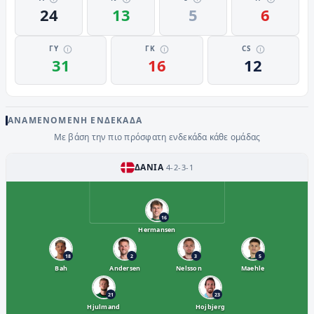
24
13
5
6
ΓΥ
ΓΚ
CS
31
16
12
ΑΝΑΜΕΝΌΜΕΝΗ ΕΝΔΕΚΆΔΑ
Με βάση την πιο πρόσφατη ενδεκάδα κάθε ομάδας
ΔΑΝΊΑ
4-2-3-1
16
Hermansen
18
2
3
5
Bah
Andersen
Nelsson
Maehle
21
23
Hjulmand
Hojbjerg