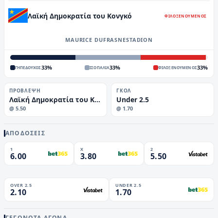
Λαϊκή Δημοκρατία του Κονγκό
ΦΙΛΟΞΕΝΟΥΜΕΝΟΣ
MAURICE DUFRASNESTADION
33
%
33
%
33
%
ΓΗΠΕΔΟΥΧΟΣ
ΙΣΟΠΑΛΙΑ
ΦΙΛΟΞΕΝΟΥΜΕΝΟΣ
ΠΡΌΒΛΕΨΗ
ΓΚΟΛ
Λαϊκή Δημοκρατία του Κονγκό
Under 2.5
@
5.50
@
1.70
ΑΠΟΔΟΣΕΙΣ
1
X
2
6.00
3.80
5.50
OVER 2.5
UNDER 2.5
2.10
1.70
ΓΕΓΟΝΌΤΑ ΑΓΏΝΑ