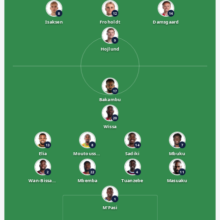
8
12
14
Isaksen
Froholdt
Damsgaard
9
Hojlund
17
Bakambu
20
Wissa
13
8
14
7
Elia
Moutoussamy
Sadiki
Mbuku
2
22
4
11
Wan-Bissaka
Mbemba
Tuanzebe
Masuaku
1
M'Pasi