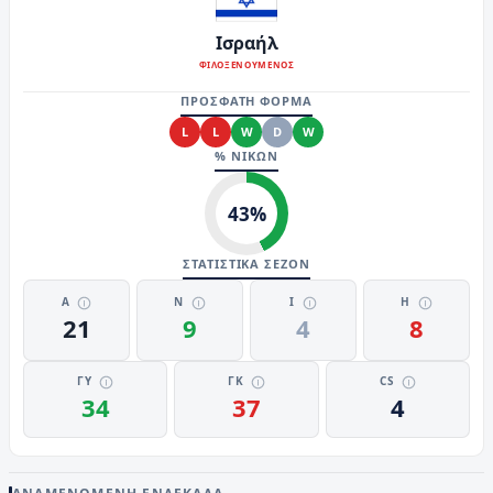
Ισραήλ
ΦΙΛΟΞΕΝΟΥΜΕΝΟΣ
ΠΡΟΣΦΑΤΗ ΦΟΡΜΑ
L
L
W
D
W
% ΝΙΚΩΝ
43
%
ΣΤΑΤΙΣΤΙΚΑ ΣΕΖΟΝ
Α
Ν
Ι
Η
21
9
4
8
ΓΥ
ΓΚ
CS
34
37
4