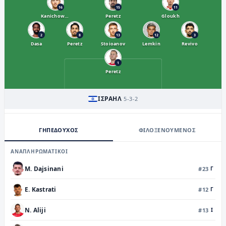
16
15
11
Kanichowsky
Peretz
Gloukh
2
8
13
12
3
Dasa
Peretz
Stoioanov
Lemkin
Revivo
1
Peretz
ΙΣΡΑΉΛ
5-3-2
ΓΗΠΕΔΟΥΧΟΣ
ΦΙΛΟΞΕΝΟΥΜΕΝΟΣ
ΑΝΑΠΛΗΡΩΜΑΤΙΚΟΙ
M. Dajsinani
#
23
Γ
E. Kastrati
#
12
Γ
N. Aliji
#
13
Ι