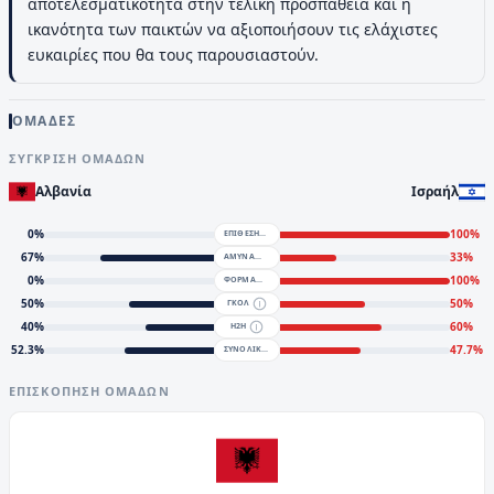
αποτελεσματικότητα στην τελική προσπάθεια και η
ικανότητα των παικτών να αξιοποιήσουν τις ελάχιστες
ευκαιρίες που θα τους παρουσιαστούν.
ΟΜΑΔΕΣ
ΣΎΓΚΡΙΣΗ ΟΜΆΔΩΝ
Αλβανία
Ισραήλ
0
%
100
%
ΕΠΙΘΕΣΗ
67
%
33
%
ΑΜΥΝΑ
0
%
100
%
ΦΟΡΜΑ
50
%
50
%
ΓΚΟΛ
40
%
60
%
H2H
52.3
%
47.7
%
ΣΥΝΟΛΙΚΑ
ΕΠΙΣΚΌΠΗΣΗ ΟΜΆΔΩΝ