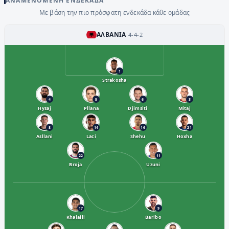
ΑΝΑΜΕΝΌΜΕΝΗ ΕΝΔΕΚΆΔΑ
Με βάση την πιο πρόσφατη ενδεκάδα κάθε ομάδας
ΑΛΒΑΝΊΑ
4-4-2
1
Strakosha
4
5
6
3
Hysaj
Pllana
Djimsiti
Mitaj
8
14
16
21
Asllani
Laci
Shehu
Hoxha
22
11
Broja
Uzuni
17
9
Khalaili
Baribo