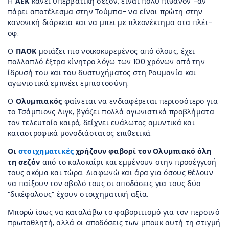
Η
ΑΕΚ
κάνει υπερβατική σεζόν, είναι πολύ πιθανόν -αν
πάρει αποτέλεσμα στην Τούμπα- να είναι πρώτη στην
κανονική διάρκεια και να μπει με πλεονέκτημα στα πλέι-
οφ.
Ο
ΠΑΟΚ
μοιάζει πιο νοικοκυρεμένος από όλους, έχει
πολλαπλό έξτρα κίνητρο λόγω των 100 χρόνων από την
ίδρυσή του και του δυστυχήματος στη Ρουμανία και
αγωνιστικά εμπνέει εμπιστοσύνη.
Ο
Ολυμπιακός
φαίνεται να ενδιαφέρεται περισσότερο για
το Τσάμπιονς Λιγκ, βγάζει πολλά αγωνιστικά προβλήματα
τον τελευταίο καιρό, δείχνει ευάλωτος αμυντικά και
καταστροφικά μονοδιάστατος επιθετικά.
Οι
στοιχηματικές
χρήζουν φαβορί τον Ολυμπιακό όλη
τη σεζόν
από το καλοκαίρι και εμμένουν στην προσέγγισή
τους ακόμα και τώρα. Διαφωνώ και άρα για όσους θέλουν
να παίξουν τον οβολό τους οι αποδόσεις για τους δύο
“δικέφαλους” έχουν στοιχηματική αξία.
Μπορώ ίσως να καταλάβω το φαβοριτισμό για τον περσινό
πρωταθλητή, αλλά οι αποδόσεις των μπουκ αυτή τη στιγμή