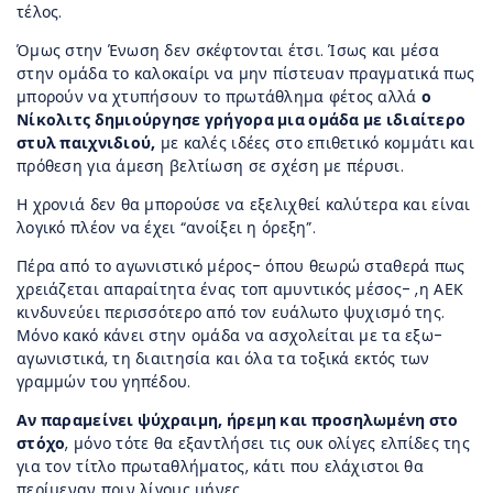
τέλος.
Όμως στην Ένωση δεν σκέφτονται έτσι. Ίσως και μέσα
στην ομάδα το καλοκαίρι να μην πίστευαν πραγματικά πως
μπορούν να χτυπήσουν το πρωτάθλημα φέτος αλλά
ο
Νίκολιτς δημιούργησε γρήγορα μια ομάδα με ιδιαίτερο
στυλ παιχνιδιού,
με καλές ιδέες στο επιθετικό κομμάτι και
πρόθεση για άμεση βελτίωση σε σχέση με πέρυσι.
Η χρονιά δεν θα μπορούσε να εξελιχθεί καλύτερα και είναι
λογικό πλέον να έχει “ανοίξει η όρεξη”.
Πέρα από το αγωνιστικό μέρος- όπου θεωρώ σταθερά πως
χρειάζεται απαραίτητα ένας τοπ αμυντικός μέσος- ,η ΑΕΚ
κινδυνεύει περισσότερο από τον ευάλωτο ψυχισμό της.
Μόνο κακό κάνει στην ομάδα να ασχολείται με τα εξω-
αγωνιστικά, τη διαιτησία και όλα τα τοξικά εκτός των
γραμμών του γηπέδου.
Αν παραμείνει ψύχραιμη, ήρεμη και προσηλωμένη στο
στόχο
, μόνο τότε θα εξαντλήσει τις ουκ ολίγες ελπίδες της
για τον τίτλο πρωταθλήματος, κάτι που ελάχιστοι θα
περίμεναν πριν λίγους μήνες.