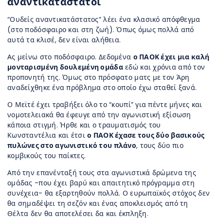
αναντικατάστατοι
“Ουδείς αναντικατάστατος” λέει ένα κλασικό απόφθεγμα
(στο ποδόσφαιρο και στη ζωή). Όπως όμως πολλά από
αυτά τα κλισέ, δεν είναι αλήθεια.
Ας μείνω στο ποδόσφαιρο. Δεδομένα
ο ΠΑΟΚ έχει μια καλή
μονταρισμένη δουλεμένη ομάδα
εδώ και χρόνια από τον
προπονητή της. Όμως στο πρόσφατο ματς με τον Άρη
αναδείχθηκε ένα πρόβλημα στο οποίο έχω σταθεί ξανά.
Ο Μεϊτέ έχει τραβήξει όλο το “κουπί” για πέντε μήνες και
νομοτελειακά θα έφευγε από την αγωνιστική εξίσωση
κάποια στιγμή. Ήρθε και ο τραυματισμός του
Κωνσταντέλια και έτσι
ο ΠΑΟΚ έχασε τους δύο βασικούς
πυλώνες στο αγωνιστικό του πλάνο
, τους δύο πιο
κομβικούς του παίκτες.
Από την επανένταξή τους στα αγωνιστικά δρώμενα της
ομάδας -που έχει βαρύ και απαιτητικό πρόγραμμα στη
συνέχεια- θα εξαρτηθούν πολλά. Ο ευρωπαϊκός στόχος δεν
θα σημαδέψει τη σεζόν και ένας αποκλεισμός από τη
Θέλτα δεν θα αποτελέσει δα και έκπληξη.