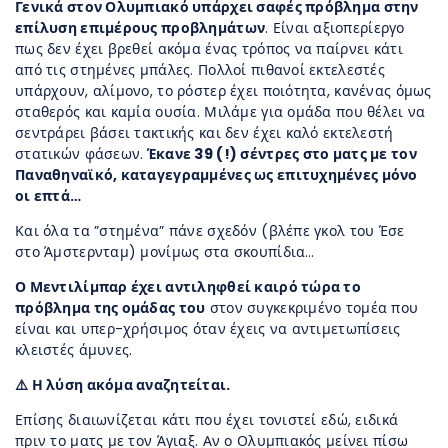
Γενικά στον Ολυμπιακό υπάρχει σαφές πρόβλημα στην
επίλυση επιμέρους προβλημάτων
. Είναι αξιοπερίεργο
πως δεν έχει βρεθεί ακόμα ένας τρόπος να παίρνει κάτι
από τις στημένες μπάλες. Πολλοί πιθανοί εκτελεστές
υπάρχουν, αλίμονο, το ρόστερ έχει ποιότητα, κανένας όμως
σταθερός και καμία ουσία. Μιλάμε για ομάδα που θέλει να
σεντράρει βάσει τακτικής και δεν έχει καλό εκτελεστή
στατικών φάσεων.
Έκανε 39 (!) σέντρες στο ματς με τον
Παναθηναϊκό, καταγεγραμμένες ως επιτυχημένες μόνο
οι επτά…
Και όλα τα ”στημένα” πάνε σχεδόν (βλέπε γκολ του Έσε
στο Άμστερνταμ) μονίμως στα σκουπίδια…
Ο Μεντιλίμπαρ έχει αντιληφθεί καιρό τώρα το
πρόβλημα της ομάδας του
στον συγκεκριμένο τομέα που
είναι και υπερ-χρήσιμος όταν έχεις να αντιμετωπίσεις
κλειστές άμυνες.
⚠️ Η λύση ακόμα αναζητείται.
Επίσης διαιωνίζεται κάτι που έχει τονιστεί εδώ, ειδικά
πριν το ματς με τον Άγιαξ. Αν ο Ολυμπιακός μείνει πίσω