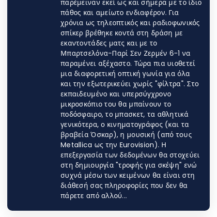
παρέμειναν εκεί ως και σήμερα με το ίδιο
πάθος και αμείωτο ενδιαφέρον. Για
χρόνια ως τηλεοπτικός και ραδιοφωνικός
σπίκερ βρέθηκε κοντά στη δράση με
εκαντοντάδες ματς και με το
Μπαρτσελόνα-Παρί Σεν Ζερμέν 6-1 να
παραμένει αξέχαστο. Τώρα πια υιοθετεί
μια διαφορετική οπτική γωνία για όλα
και την εξωτερικεύει χωρίς "φίλτρα". Στο
εκπαιδευμένο και υπερσύγχρονο
μικροσκόπιο του θα μπαίνουν το
ποδόσφαιρο, το μπασκετ, τα αθλητικά
γενικότερα, ο κινηματογράφος (και τα
βραβεία Όσκαρ), η μουσική (από τoυς
Metallica ως την Eurovision). Η
επεξεργασία των δεδομένων θα στοχεύει
στη δημιουργία "τροφής για σκέψη" ενώ
συχνά μέσω των κειμένων θα είναι στη
διάθεσή σας πληροφορίες που δεν θα
πάρετε από αλλού...