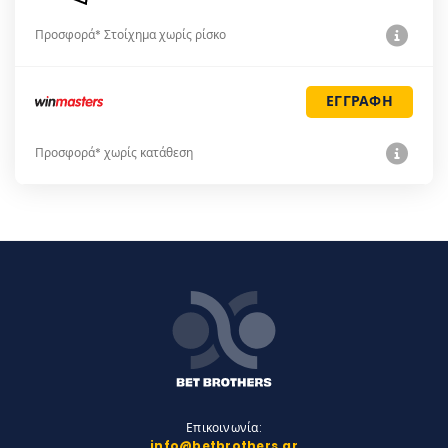
Προσφορά* Στοίχημα χωρίς ρίσκο
ΕΓΓΡΑΦΗ
Προσφορά* χωρίς κατάθεση
Επικοινωνία:
info@betbrothers.gr