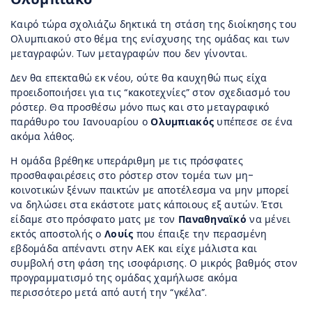
Καιρό τώρα σχολιάζω δηκτικά τη στάση της διοίκησης του
Ολυμπιακού στο θέμα της ενίσχυσης της ομάδας και των
μεταγραφών. Των μεταγραφών που δεν γίνονται.
Δεν θα επεκταθώ εκ νέου, ούτε θα καυχηθώ πως είχα
προειδοποιήσει για τις “κακοτεχνίες” στον σχεδιασμό του
ρόστερ. Θα προσθέσω μόνο πως και στο μεταγραφικό
παράθυρο του Ιανουαρίου ο
Ολυμπιακός
υπέπεσε σε ένα
ακόμα λάθος.
Η ομάδα βρέθηκε υπεράριθμη με τις πρόσφατες
προσθαφαιρέσεις στο ρόστερ στον τομέα των μη-
κοινοτικών ξένων παικτών με αποτέλεσμα να μην μπορεί
να δηλώσει στα εκάστοτε ματς κάποιους εξ αυτών. Έτσι
είδαμε στο πρόσφατο ματς με τον
Παναθηναϊκό
να μένει
εκτός αποστολής ο
Λουίς
που έπαιξε την περασμένη
εβδομάδα απέναντι στην ΑΕΚ και είχε μάλιστα και
συμβολή στη φάση της ισοφάρισης. Ο μικρός βαθμός στον
προγραμματισμό της ομάδας χαμήλωσε ακόμα
περισσότερο μετά από αυτή την “γκέλα”.