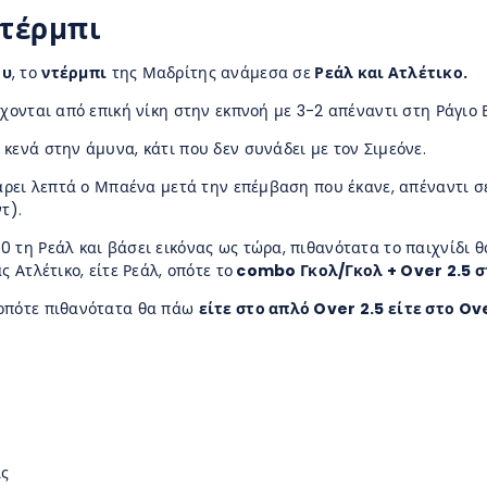
ντέρμπι
ου
, το
ντέρμπι
της Μαδρίτης ανάμεσα σε
Ρεάλ και Ατλέτικο.
χονται από επική νίκη στην εκπνοή με 3-2 απέναντι στη Ράγιο 
κενά στην άμυνα, κάτι που δεν συνάδει με τον Σιμεόνε.
άρει λεπτά ο Μπαένα μετά την επέμβαση που έκανε, απέναντι σε
τ).
 τη Ρεάλ και βάσει εικόνας ως τώρα, πιθανότατα το παιχνίδι θ
 Ατλέτικο, είτε Ρεάλ, οπότε το
combo Γκολ/Γκολ + Over 2.5 στ
 οπότε πιθανότατα θα πάω
είτε στο απλό Over 2.5 είτε στο Ove
ις