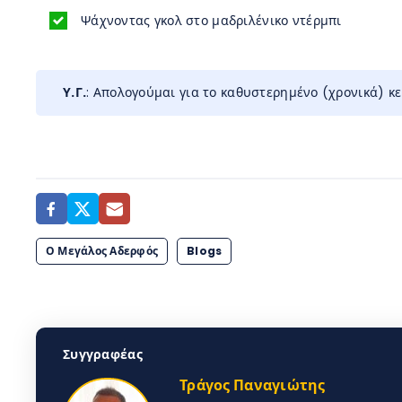
Ψάχνοντας γκολ στο μαδριλένικο ντέρμπι
Υ.Γ.
: Απολογούμαι για το καθυστερημένο (χρονικά) κε
Ο Μεγάλος Αδερφός
Blogs
Συγγραφέας
Τράγος Παναγιώτης