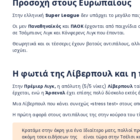
Προσοχή στους Ευρωπαίους
Στην ελληνική
Super League
δεν υπάρχει το μεγάλο παι
Οι μεν
Παναθηναϊκός
και
ΠΑΟΚ
έρχονται από παιχνίδια 
σε Τσάμπιονς Λιγκ και Κόνφερενς Λιγκ που έπονται.
Θεωρητικά και οι τέσσερις έχουν βατούς αντιπάλους, αλλ
ισχύει.
Η φωτιά της Λίβερπουλ και η 
Στην
Πρέμιερ Λιγκ,
η απόλυτη (5/5 νίκες)
Λίβερπουλ
ταξ
έρχεται, ενώ η
Άρσεναλ
έχει επίσης πολύ δύσκολο εκτός έ
Μια Λίβερπουλ που κάνει συνεχώς «stress test» στους οπ
Η πρώτη αφορά στους αντιπάλους της στην κούρσα του τίτ
Κρατάμε στην άκρη για ένα
Ιδιαίτερο ματς, πολλοί 
ακόμη τσεκ ειδήσεων της
είναι τώρα στην Τσέλσι κα