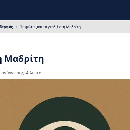
Αδερφός
»
Τα φώτα (και τα γκολ;) στη Μαδρίτη
τη Μαδρίτη
ς ανάγνωσης: 4 λεπτά