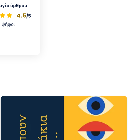
ογία άρθρου
4.5
/5
3
ψήφοι