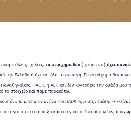
άψουμε άλλες… χίλιες,
το στοίχημα δεν
(πρέπει να)
έχει συναί
από την Ελλάδα ή όχι και όλα τα συναφή. Στο στοίχημα δεν πο
 Παναθηναϊκός, ΠΑΟΚ, ή ΑΕΚ και δεν κοντράρω την ομάδα μου πο
τό το στοιχείο και πάμε παρακάτω.
 κουπόνι.
Το μπετ στον αγώνα του ΠΑΟΚ πήγε στην τσέπη, σε εκείνο
πετ για αυτό τα έπαιξα και τα έγραψα. Ιστορία πλέον, προχωρ