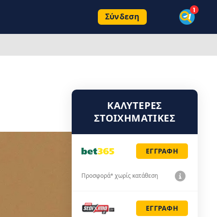
Σύνδεση
ΚΑΛΎΤΕΡΕΣ
ΣΤΟΙΧΗΜΑΤΙΚΈΣ
ΕΓΓΡΑΦΗ
Προσφορά* χωρίς κατάθεση
ΕΓΓΡΑΦΗ