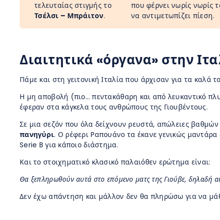
τελευταίας στιγμής το
που φέρνει νωρίς νωρίς 
Τσέλσι – Μπράιτον
.
να αντιμετωπίζει πίεση.
Διαιτητικά «όργανα» στην Ιτα
Πάμε και στη γειτονική Ιταλία που άρχισαν για τα καλά τα
Η μη αποβολή (πιο… πεντακάθαρη και από λευκαντικό πλ
έφεραν στα κάγκελα τους ανθρώπους της Γιουβέντους.
Σε μια σεζόν που όλα δείχνουν ρευστά, απώλειες βαθμών
πανηγύρι
. Ο ρέφερι Ραπουάνο τα έκανε γενικώς μαντάρα
Serie B για κάποιο διάστημα.
Και το στοιχηματικό κλασικό παλαιόθεν ερώτημα είναι:
Θα ξεπληρωθούν αυτά στο επόμενο ματς της Γιούβε, δηλαδή α
Δεν έχω απάντηση και μάλλον δεν θα πληρώσω για να μά