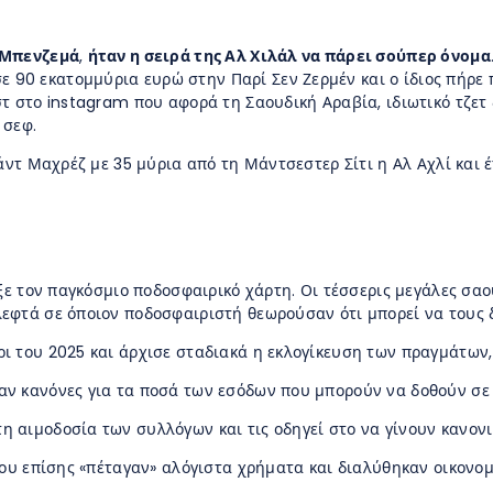
ν Μπενζεμά
,
ήταν η σειρά της Αλ Χιλάλ να πάρει σούπερ όνομα
ε 90 εκατομμύρια ευρώ στην Παρί Σεν Ζερμέν και ο ίδιος πήρ
 στο instagram που αφορά τη Σαουδική Αραβία, ιδιωτικό τζετ δι
 σεφ.
άντ Μαχρέζ με 35 μύρια από τη Μάντσεστερ Σίτι η Αλ Αχλί και έτ
αξε τον παγκόσμιο ποδοσφαιρικό χάρτη. Οι τέσσερις μεγάλες σαο
εφτά σε όποιον ποδοσφαιριστή θεωρούσαν ότι μπορεί να τους δ
 του 2025 και άρχισε σταδιακά η εκλογίκευση των πραγμάτων, ό
αν κανόνες για τα ποσά των εσόδων που μπορούν να δοθούν σε
αιμοδοσία των συλλόγων και τις οδηγεί στο να γίνουν κανονικ
που επίσης «πέταγαν» αλόγιστα χρήματα και διαλύθηκαν οικονομ