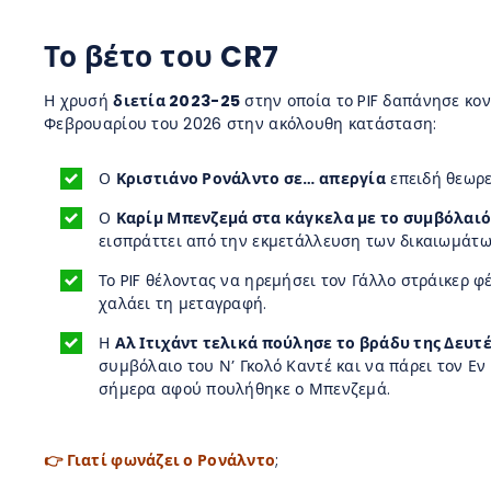
Το βέτο του CR7
Η χρυσή
διετία 2023-25
στην οποία το PIF δαπάνησε κο
Φεβρουαρίου του 2026 στην ακόλουθη κατάσταση:
Ο
Κριστιάνο Ρονάλντο σε… απεργία
επειδή θεωρεί
Ο
Καρίμ Μπενζεμά στα κάγκελα με το συμβόλαιό 
εισπράττει από την εκμετάλλευση των δικαιωμάτων
Το PIF θέλοντας να ηρεμήσει τον Γάλλο στράικερ φ
χαλάει τη μεταγραφή.
Η
Αλ Ιτιχάντ τελικά πούλησε το βράδυ της Δευτ
συμβόλαιο του Ν’ Γκολό Καντέ και να πάρει τον Ε
σήμερα αφού πουλήθηκε ο Μπενζεμά.
👉 Γιατί φωνάζει ο Ρονάλντο
;