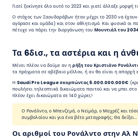
Γιατί ξεκίνησε όλο αυτό το 2023 και γιατί άλλαξε μορφή 
Ο στόχος των Σαουδαράβων ήταν μέχρι το 2030 να έχουν α
αγόρασε και ομάδα) και στον αθλητισμό. Και φυσικά οι 
πέτυχε να πάρει την διοργάνωση του
Μουντιάλ του 203
Τα 6δισ., τα αστέρια και η άνθ
Μένει πλέον να δούμε αν η
ρήξη του Κριστιάνο Ρονάλντο
τα πράγματα σε αβέβαιο μέλλον, ή αν θα είναι η απαρχή 
Η
Saudi Pro League σκορπώντας 6.000.000.000€
(κρα
πουλήσει τηλεοπτικά δικαιώματα παντού και να μπει στ
πλέον έχει δικαιώματα σε 140 χώρες!
Ο Ρονάλντο, ο Μπενζεμά, ο Νεϊμάρ, ο Μαχρέζ και τόσ
συμβολαίου και για ένα βέτο μεταγραφής; Θα δείξει…
Οι αριθμοί του Ρονάλντο στην Αλ 