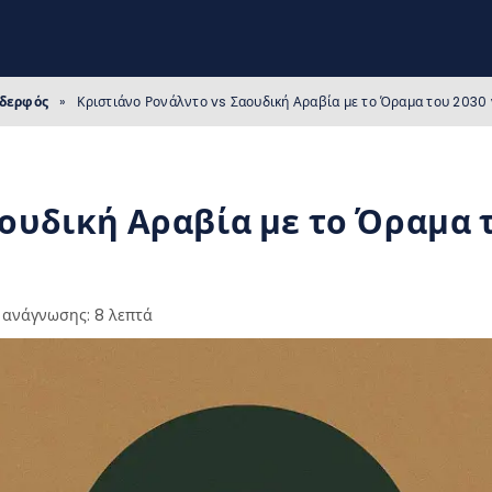
Αδερφός
»
Κριστιάνο Ρονάλντο vs Σαουδική Αραβία με το Όραμα του 2030 ν
ουδική Αραβία με το Όραμα τ
 ανάγνωσης: 8 λεπτά