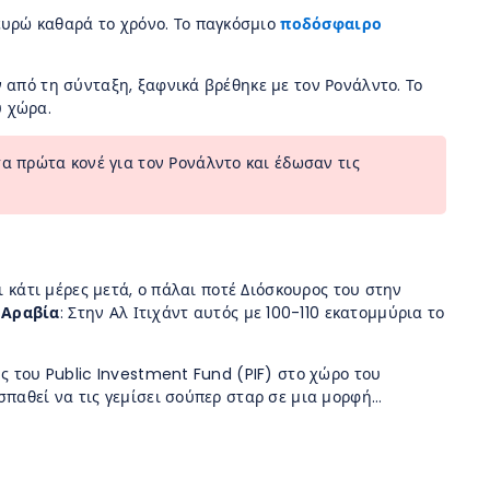
υρώ καθαρά το χρόνο. Το παγκόσμιο
ποδόσφαιρο
 από τη σύνταξη, ξαφνικά βρέθηκε με τον Ρονάλντο. Το
υ χώρα.
τα πρώτα κονέ για τον Ρονάλντο και έδωσαν τις
ι κάτι μέρες μετά, ο πάλαι ποτέ Διόσκουρος του στην
 Αραβία
: Στην Αλ Ιτιχάντ αυτός με 100-110 εκατομμύρια το
ς του Public Investment Fund (PIF) στο χώρο του
σπαθεί να τις γεμίσει σούπερ σταρ σε μια μορφή…