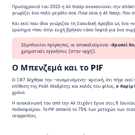
Πρωτοχρονιά του 2023 η Αλ Νασρ ανακοινώνει την απόκτ
γνωρίζει ένα πολύ μεγάλο σοκ.
Ποια είναι η Αλ Νασρ; Που σ
Και εκεί που όλοι γνώριζαν τη Σαουδική Αραβία ως ένα «
ερώτημα «που στην ευχή βρήκαν τόσα λεφτά για ένα συμβ
Ζάμπλουτοι πρίγκηπες, οι αποκαλούμενοι «
Χρυσοί Χο
χρηματικές εγγυήσεις (στην αρχή).
Ο Μπενζεμά και το PIF
Ο CR7 δέχθηκε την –αναμενόμενη- κριτική, ότι πήγε εκεί 
επίθεση της Ρεάλ Μαδρίτης και καλός του φίλος,
ο
Καρίμ 
χρόνο.
Η ανακοίνωσή του από την Αλ Ιτιχάντ έγινε στις 6 Ιουνί
ποδοσφαίρου. Το PIF αποκτά το 75% των μετοχών των τεσσ
ισορροπίας.