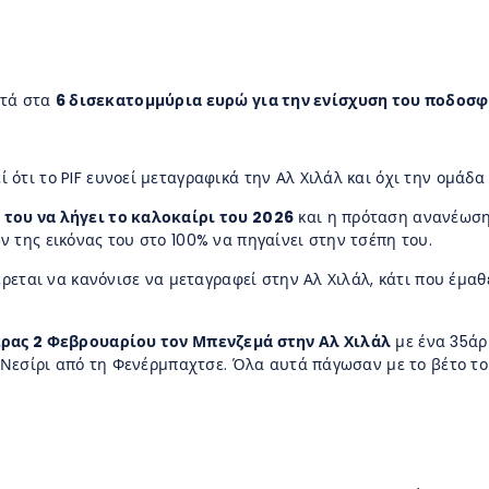
ντά στα
6 δισεκατομμύρια ευρώ για την ενίσχυση του ποδοσ
 ότι το PIF ευνοεί μεταγραφικά την Αλ Χιλάλ και όχι την ομάδα 
του να λήγει το καλοκαίρι του 2026
και η πρόταση ανανέωσης 
 της εικόνας του στο 100% να πηγαίνει στην τσέπη του.
έρεται να κανόνισε να μεταγραφεί στην Αλ Χιλάλ, κάτι που έμαθ
έρας 2 Φεβρουαρίου τον Μπενζεμά στην Αλ Χιλάλ
με ένα 35άρι
ν Νεσίρι από τη Φενέρμπαχτσε. Όλα αυτά πάγωσαν με το βέτο το