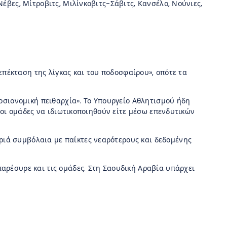
Νέβες, Μίτροβιτς, Μιλίνκοβιτς-Σάβιτς, Κανσέλο, Νούνιες,
 επέκταση της λίγκας και του ποδοσφαίρου», οπότε τα
μοσιονομική πειθαρχία». Το Υπουργείο Αθλητισμού ήδη
ι οι ομάδες να ιδιωτικοποιηθούν είτε μέσω επενδυτικών
ριά συμβόλαια με παίκτες νεαρότερους και δεδομένης
παρέσυρε και τις ομάδες. Στη Σαουδική Αραβία υπάρχει