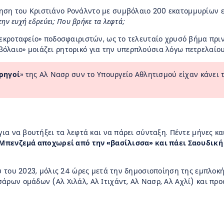
ηση του Κριστιάνο Ρονάλντο με συμβόλαιο 200 εκατομμυρίων ε
την ευχή εδρεύει; Που βρήκε τα λεφτά;
νεκροταφείο» ποδοσφαιριστών, ως το τελευταίο χρυσό βήμα πριν
όλαιο» μοιάζει ρητορικό για την υπερπλούσια λόγω πετρελαίο
ρηγοί
» της Αλ Νασρ συν το Υπουργείο Αθλητισμού είχαν κάνει 
για να βουτήξει τα λεφτά και να πάρει σύνταξη. Πέντε μήνες κα
Μπενζεμά αποχωρεί από την «βασίλισσα» και πάει Σαουδική
ου του 2023, μόλις 24 ώρες μετά την δημοσιοποίηση της εμπλοκή
άρων ομάδων (Αλ Χιλάλ, Αλ Ιτιχάντ, Αλ Νασρ, Αλ Αχλί) και προ