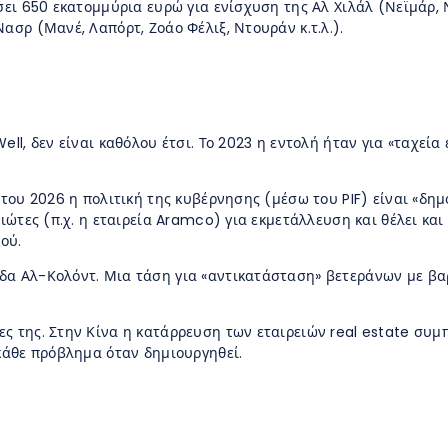
σει 650 εκατομμύρια ευρώ για ενίσχυση της Αλ Χιλάλ (Νεϊμάρ, 
ασρ (Μανέ, Λαπόρτ, Ζοάο Φέλιξ, Ντουράν κ.τ.λ.).
ell, δεν είναι καθόλου έτσι. Το 2023 η εντολή ήταν για «ταχεία
η του 2026 η πολιτική της κυβέρνησης (μέσω του PIF) είναι «δη
διώτες (π.χ. η εταιρεία Aramco) για εκμετάλλευση και θέλει κα
ού.
δα Αλ-Κολόντ. Μια τάση για «αντικατάσταση» βετεράνων με βα
ς της. Στην Κίνα η κατάρρευση των εταιρειών real estate συμ
 κάθε πρόβλημα όταν δημιουργηθεί.