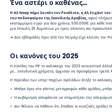
Ένα αστέρι ο καθένας…
Η Αλ Νασρ πήρε λοιπόν τον Ρονάλντο, η Αλ Ιτιχάντ το
του ποδοσφαίρου της Σαουδικής Αραβίας
, αφού πλήρωσ
εκατομμύρια ευρώ για δύο χρόνια, 500.000€ για κάθε ποστ
μια έπαυλη 25 δωματίων με τρεις σάουνες και προσωπικό
➜ Δύο εβδομάδες πριν από τον Νεϊμάρ είχε κλείσει τον Ρι
Οι κανόνες του 2025
Η είσοδος του PIF το καλοκαίρι του 2023 ουσιαστικά άλλ
με… επενδυτικά χρήματα, άρχισαν να προσφέρουν τρελά λ
Η περίοδος των υπερ-παχέων αγελάδων έληξε το καλοκαίρι
✓ Μπήκε όριο στο κόστος μεταγραφών κάθε ομάδας, μπήκ
✓ Η κυβέρνηση αποφάσισε να σταματήσει την απεριόριστη 
✓ Δεν θέλουν να πάθουν ότι έπαθαν οι κινεζικές ομάδες 