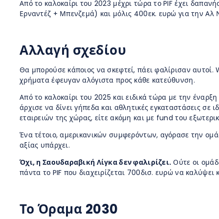
Από το καλοκαίρι του 2023 μέχρι τώρα το PIF έχει δαπανή
Ερναντέζ + Μπενζεμά) και μόλις 400εκ. ευρώ για την Αλ Ν
Αλλαγή σχεδίου
Θα μπορούσε κάποιος να σκεφτεί, πάει φαλίρισαν αυτοί. W
χρήματα έφευγαν αλόγιστα προς κάθε κατεύθυνση.
Από το καλοκαίρι του 2025 και ειδικά τώρα με την έναρξ
άρχισε να δίνει γήπεδα και αθλητικές εγκαταστάσεις σε ι
εταιρειών της χώρας, είτε ακόμη και με fund του εξωτερικ
Ένα τέτοιο, αμερικανικών συμφερόντων, αγόρασε την ομά
αξίας υπάρχει.
Όχι, η Σαουδαραβική Λίγκα δεν φαλιρίζει.
Ούτε οι ομάδε
πάντα το PIF που διαχειρίζεται 700δισ. ευρώ να καλύψει
Το Όραμα 2030