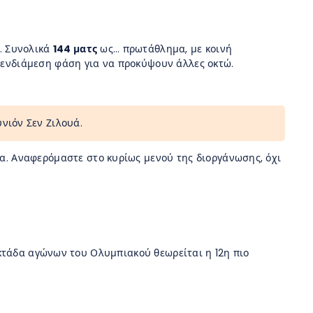
. Συνολικά
144 ματς
ως… πρωτάθλημα, με κοινή
α ενδιάμεση φάση για να προκύψουν άλλες οκτώ.
νιόν Σεν Ζιλουά.
εια. Αναφερόμαστε στο κυρίως μενού της διοργάνωσης, όχι
κτάδα αγώνων του Ολυμπιακού θεωρείται η 12η πιο