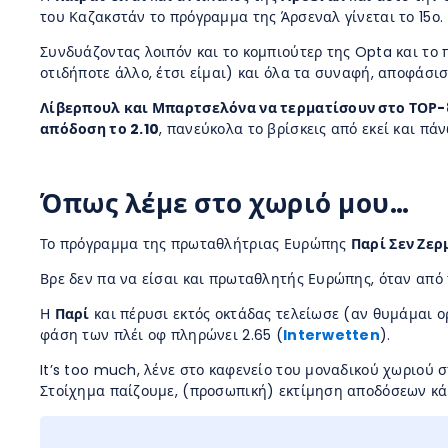
του Καζακστάν το πρόγραμμα της Άρσεναλ γίνεται το 15ο.
Συνδυάζοντας λοιπόν και το κομπιούτερ της Opta και το π
οτιδήποτε άλλο, έτσι είμαι) και όλα τα συναφή, αποφάσι
Λίβερπουλ και Μπαρτσελόνα να τερματίσουν στο ΤΟΡ-8
απόδοση το 2.10
, πανεύκολα το βρίσκεις από εκεί και πάν
Όπως λέμε στο χωριό μου…
Το πρόγραμμα της πρωταθλήτριας Ευρώπης
Παρί Σεν Ζερ
Βρε δεν πα να είσαι και πρωταθλητής Ευρώπης, όταν από
Η
Παρί
και πέρυσι εκτός οκτάδας τελείωσε (αν θυμάμαι ορ
φάση των πλέι οφ πληρώνει 2.65 (
Interwetten
).
It’s too much, λένε στο καφενείο του μοναδικού χωριού 
Στοίχημα παίζουμε, (προσωπική) εκτίμηση αποδόσεων κ