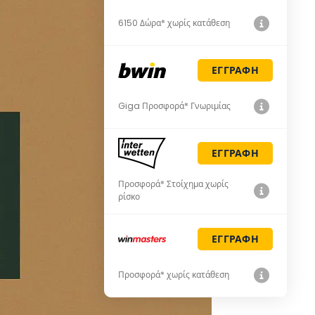
6150 Δώρα* χωρίς κατάθεση
ΕΓΓΡΑΦΗ
Giga Προσφορά* Γνωριμίας
ΕΓΓΡΑΦΗ
Προσφορά* Στοίχημα χωρίς
ρίσκο
ΕΓΓΡΑΦΗ
Προσφορά* χωρίς κατάθεση