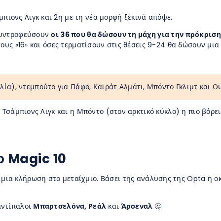
πιονς Λιγκ και 2η με τη νέα μορφή ξεκινά απόψε.
 συντροφεύσουν
οι 36 που θα δώσουν τη μάχη για την πρόκριση
τους «16» και όσες τερματίσουν στις θέσεις 9-24 θα δώσουν μι
λία), ντεμπούτο για Πάφο, Καϊράτ Αλμάτι, Μπόντο Γκλιμτ και Ου
υ Τσάμπιονς Λιγκ και η Μπόντο (στον αρκτικό κύκλο) η πιο βόρ
ο Magic 10
 μια κλήρωση στο μεταίχμιο. Βάσει της ανάλυσης της Opta η ο
αντίπαλοι
Μπαρτσελόνα, Ρεάλ
και
Άρσεναλ
🤔