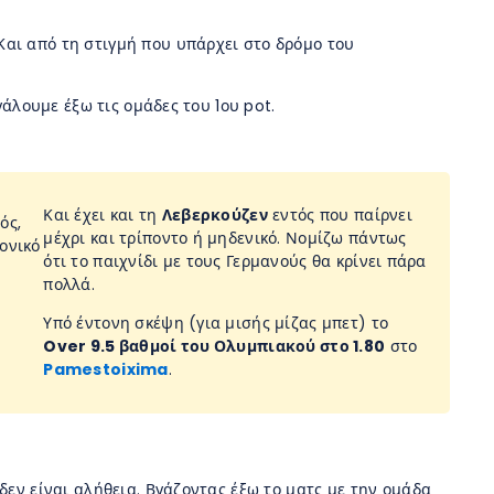
Και από τη στιγμή που υπάρχει στο δρόμο του
γάλουμε έξω τις ομάδες του 1ου pot.
Και έχει και τη
Λεβερκούζεν
εντός που παίρνει
ός,
μέχρι και τρίποντο ή μηδενικό. Νομίζω πάντως
ονικό
ότι το παιχνίδι με τους Γερμανούς θα κρίνει πάρα
πολλά.
Υπό έντονη σκέψη (για μισής μίζας μπετ) το
Over 9.5 βαθμοί του Ολυμπιακού στο 1.80
στο
Pamestoixima
.
δεν είναι αλήθεια. Βγάζοντας έξω το ματς με την ομάδα