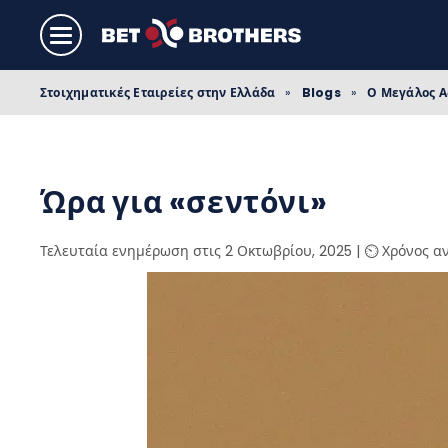
Στοιχηματικές Εταιρείες στην Ελλάδα
»
Blogs
»
Ο Μεγάλος 
Ώρα για «σεντόνι»
Τελευταία ενημέρωση στις 2 Οκτωβρίου, 2025
|
⏲️ Χρόνος α