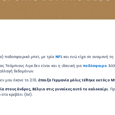
ο) ποδοσφαιρικό μπετ, με τρία
NFL
και ενώ είχα σε αναμονή τη 
ς Τσάμπιονς Λιγκ δεν είναι και η ιδανική για
ποδόσφαιρο
. Άλ
 αλλαγή δεδομένων.
εν μου έκανε το 2.10,
έπαιξα Γερμανία μόλις τέθηκε εκτός ο 
ία στους άνδρες, Βέλγιο στις γυναίκες αυτό το καλοκαίρι
. Π
 στο κρεβάτι (lol).