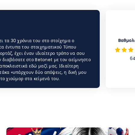
Βαθμολ
ι τα 30 χρόνια του στο στοίχημα ο
τα έντυπα του στοιχηματικού Τύπου
ρτάζ, έχει έναν ιδιαίτερο τρόπο να σου
6
τον διαβάσατε στο Betonet με τον αείμνηστο
αποκλειστικά εδώ μαζί μας. Ιδιαίτερη
ατάκα «υπάρχουν δύο απόψεις, η δική μου
 το χιούμορ στα κείμενά του.