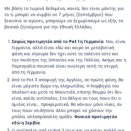
Με βάση τα τωρινά δεδομένα, κανείς δεν είναι μάντης για
το τι μπορεί να συμβεί σε 7 μήνες (Σεπτέμβριο) που
ξεκινάνε οι αγώνες, μπορούμε να ξεχωρίσουμε ως εξής τα
βασικά ζητούμενα για την Εθνική Ελλάδας.
Σαφώς προτιμητέα από το Pot 1 η Γερμανία
. Ναι, είναι
Γερμανία, αλλά είναι εδώ και καιρό σε μεταβατική
φάση και σίγουρα δεν έχει ούτε το ταλέντο ούτε και
την ποιότητα της Ισπανίας και της Γαλλίας. Ακόμη και η
Πορτογαλία ποιοτικά είναι ανώτερη αυτή τη στιγμή
από τη Γερμανία.
Από το Pot 3 αποφυγή της Αγγλίας, σε πρώτη φάση, θα
είναι μέγιστο δώρο της κληρωτίδας. Η Νορβηγία του
Χάαλαντ και μετά το Μουντιάλ, επίσης θεωρώ ότι δεν
είναι καλός αντίπαλος. Στο Βέλγιο αν τους πουν ότι ο
όμιλος είναι… προκριματικά, θα κάνουν μόνο νίκες, αν
τους πουν οτιδήποτε άλλο μπορεί να χάσουν την
μπάλα, αλλοπρόσαλλη ομάδα.
Φυσικά προτιμητέα
εδώ η Σερβία
.
Ο αντίπαλος από το Pot 2 ίσως και να κρίνει πολλά για