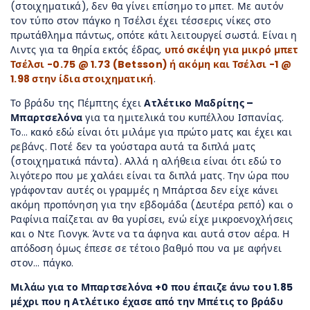
(στοιχηματικά), δεν θα γίνει επίσημο το μπετ. Με αυτόν
τον τύπο στον πάγκο η Τσέλσι έχει τέσσερις νίκες στο
πρωτάθλημα πάντως, οπότε κάτι λειτουργεί σωστά. Είναι η
Λιντς για τα θηρία εκτός έδρας,
υπό σκέψη για μικρό μπετ
Τσέλσι -0.75 @ 1.73 (Betsson) ή ακόμη και Τσέλσι -1 @
1.98 στην ίδια στοιχηματική
.
Το βράδυ της Πέμπτης έχει
Ατλέτικο Μαδρίτης –
Μπαρτσελόνα
για τα ημιτελικά του κυπέλλου Ισπανίας.
Το… κακό εδώ είναι ότι μιλάμε για πρώτο ματς και έχει και
ρεβάνς. Ποτέ δεν τα γούσταρα αυτά τα διπλά ματς
(στοιχηματικά πάντα). Αλλά η αλήθεια είναι ότι εδώ το
λιγότερο που με χαλάει είναι τα διπλά ματς. Την ώρα που
γράφονταν αυτές οι γραμμές η Μπάρτσα δεν είχε κάνει
ακόμη προπόνηση για την εβδομάδα (Δευτέρα ρεπό) και ο
Ραφίνια παίζεται αν θα γυρίσει, ενώ είχε μικροενοχλήσεις
και ο Ντε Γιονγκ. Άντε να τα άφηνα και αυτά στον αέρα. Η
απόδοση όμως έπεσε σε τέτοιο βαθμό που να με αφήνει
στον… πάγκο.
Μιλάω για το Μπαρτσελόνα +0 που έπαιζε άνω του 1.85
μέχρι που η Ατλέτικο έχασε από την Μπέτις το βράδυ