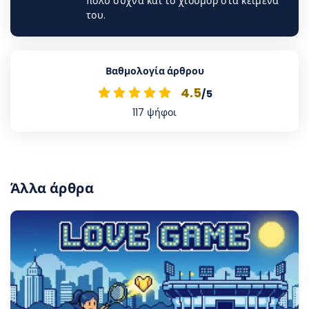
πολύ συχνά και το χιούμορ στα κείμενά
του.
Βαθμολογία άρθρου
4.5
/5
117
ψήφοι
Άλλα άρθρα