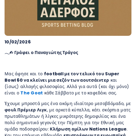
10/02/2026
𓂃✍︎ Γράφει ο Παναγιώτης Τράγος
Μας άφησε και το
football με τον τελικό του Super
Bowl 60 να κλείνει μια σεζόν των αουτσάιντερ
και
(ίσως) αλλαγής φιλοσοφίας. Αλλά για αυτά (και όχι μόνο)
είναι ο
The Goat
κάθε Σάββατο με το καφεδάκι σας.
Έχουμε μπροστά μας ένα ακόμη ιδιαίτερο μεσοβδόμαδο, με
φουλ Πρέμιερ Λιγκ
, με αρκετά κύπελλα, κάτι σκόρπια ματς
πρωταθλημάτων ή λίγκες μικρότερης δημοφιλίας και ένα
πολύ σημαντικό γεγονός την Πέμπτη για την Εθνική μας
ομάδα ποδοσφαίρου:
Κλήρωση ομίλων Nations League
.
Και την επόμενη εβδομάδα
επιστρέφουν τα ευρωπαϊκά