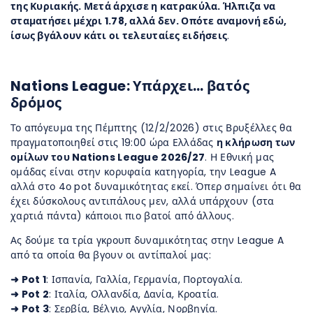
της Κυριακής. Μετά άρχισε η κατρακύλα. Ήλπιζα να
σταματήσει μέχρι 1.78, αλλά δεν. Οπότε αναμονή εδώ,
ίσως βγάλουν κάτι οι τελευταίες ειδήσεις
.
Nations League: Υπάρχει… βατός
δρόμος
Το απόγευμα της Πέμπτης (12/2/2026) στις Βρυξέλλες θα
πραγματοποιηθεί στις 19:00 ώρα Ελλάδας
η κλήρωση των
ομίλων του Nations League 2026/27
. Η Εθνική μας
ομάδας είναι στην κορυφαία κατηγορία, την League A
αλλά στο 4ο pot δυναμικότητας εκεί. Όπερ σημαίνει ότι θα
έχει δύσκολους αντιπάλους μεν, αλλά υπάρχουν (στα
χαρτιά πάντα) κάποιοι πιο βατοί από άλλους.
Ας δούμε τα τρία γκρουπ δυναμικότητας στην League A
από τα οποία θα βγουν οι αντίπαλοί μας:
➜ Pot 1
: Ισπανία, Γαλλία, Γερμανία, Πορτογαλία.
➜ Pot 2
: Ιταλία, Ολλανδία, Δανία, Κροατία.
➜ Pot 3
: Σερβία, Βέλγιο, Αγγλία, Νορβηγία.