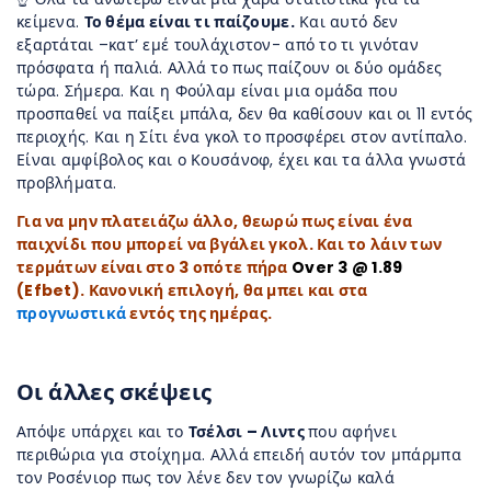
κείμενα.
Το θέμα είναι τι παίζουμε.
Και αυτό δεν
εξαρτάται –κατ’ εμέ τουλάχιστον- από το τι γινόταν
πρόσφατα ή παλιά. Αλλά το πως παίζουν οι δύο ομάδες
τώρα. Σήμερα. Και η Φούλαμ είναι μια ομάδα που
προσπαθεί να παίξει μπάλα, δεν θα καθίσουν και οι 11 εντός
περιοχής. Και η Σίτι ένα γκολ το προσφέρει στον αντίπαλο.
Είναι αμφίβολος και ο Κουσάνοφ, έχει και τα άλλα γνωστά
προβλήματα.
Για να μην πλατειάζω άλλο, θεωρώ πως είναι ένα
παιχνίδι που μπορεί να βγάλει γκολ. Και το λάιν των
τερμάτων είναι στο 3 οπότε πήρα
Over 3 @ 1.89
(Efbet). Κανονική επιλογή, θα μπει και στα
προγνωστικά
εντός της ημέρας.
Οι άλλες σκέψεις
Απόψε υπάρχει και το
Τσέλσι – Λιντς
που αφήνει
περιθώρια για στοίχημα. Αλλά επειδή αυτόν τον μπάρμπα
τον Ροσένιορ πως τον λένε δεν τον γνωρίζω καλά