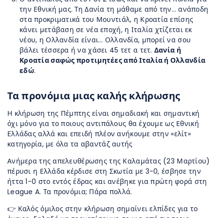
την Εθνική μας. Τη Δανία τη μάθαμε από την… ανάποδη
στα προκριματικά του Μουντιάλ, η Κροατία επίσης
κάνει μετάβαση σε νέα εποχή, η Ιταλία χτίζεται εκ
νέου, η Ολλανδία είναι… Ολλανδία, μπορεί να σου
βάλει τέσσερα ή να χάσει 45 τετ α τετ.
Δανία ή
Κροατία σαφώς προτιμητέες από Ιταλία ή Ολλανδία
εδώ
.
Τα προνόμια μιας καλής κλήρωσης
Η κλήρωση της Πέμπτης είναι σημαδιακή και σημαντική
όχι μόνο για το ποιους αντιπάλους θα έχουμε ως Εθνική
Ελλάδας αλλά και επειδή πλέον ανήκουμε στην «ελίτ»
κατηγορία, με όλα τα αβαντάζ αυτής
Ανήμερα της απελευθέρωσης της Καλαμάτας (23 Μαρτίου)
πέρυσι η Ελλάδα κέρδισε στη Σκωτία με 3-0, έσβησε την
ήττα 1-0 στο εντός έδρας και ανέβηκε για πρώτη φορά στη
League A. Τα προνόμια; Πάρα πολλά.
👉 Καλός όμιλος στην κλήρωση σημαίνει ελπίδες για το