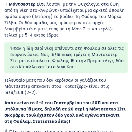
Η
Μάντσεστερ Σίτι
λοιπόν, με την ψυχολογία στα ύψη
από τη νίκη στο «Άνφιλντ» υποδέχεται μια αρκετά ύπουλη
ομάδα αύριο (Τετάρτη) το βράδυ. Τη Φούλαμ του Μάρκο
Σίλβα. Οι δύο ομάδες μας πρόσφεραν στις αρχές
Δεκεμβρίου ένα ματς έπος με τη Μαν. Σίτι να κερδίζει
τελικά με 5-4 εκτός έδρας.
Ήταν η 19η σερί νίκη απέναντι στη Φούλαμ σε όλες τις
διοργανώσεις. Ναι, 19/19 νίκες τρέχει η Μάντσεστερ
Σίτι με αντίπαλο τη Φούλαμ, 16 στην Πρέμιερ Λιγκ, δύο
στο Κύπελλο και 1 στο Λιγκ Καπ.
Τελευταίο ματς που δεν κέρδισαν οι γαλάζιοι του
Μάντσεστερ απέναντι στου «Κότατζερς» είναι στις
18/9/2011 (2-2).
Από εκείνο το 2-2 του Σεπτεμβρίου του 2011 και στα
υπόλοιπα 19 ματς, δηλαδή σε 20 σερί η Μάντσεστερ Σίτι
σκοράρει τουλάχιστον δύο γκολ ανά αγώνα απέναντι
στη Φούλαμ. Στατιστικό έπος!
☝️ Όλα τα ανωτέρω είναι μια χαρά στατιστικά για τα