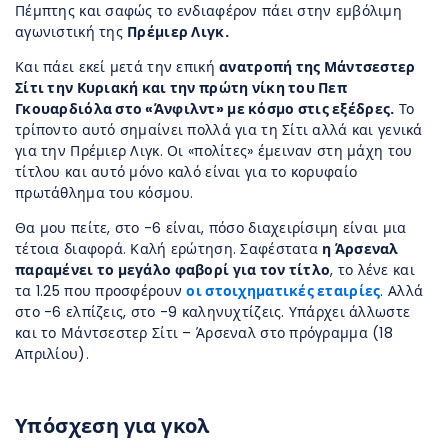
Πέμπτης και σαφώς το ενδιαφέρον πάει στην εμβόλιμη
αγωνιστική της
Πρέμιερ Λιγκ.
Και πάει εκεί μετά την επική
ανατροπή της Μάντσεστερ
Σίτι την Κυριακή και την πρώτη νίκη του Πεπ
Γκουαρδιόλα στο «Άνφιλντ» με κόσμο στις εξέδρες.
Το
τρίποντο αυτό σημαίνει πολλά για τη Σίτι αλλά και γενικά
για την Πρέμιερ Λιγκ. Οι «πολίτες» έμειναν στη μάχη του
τίτλου και αυτό μόνο καλό είναι για το κορυφαίο
πρωτάθλημα του κόσμου.
Θα μου πείτε, στο -6 είναι, πόσο διαχειρίσιμη είναι μια
τέτοια διαφορά. Καλή ερώτηση. Σαφέστατα
η Άρσεναλ
παραμένει το μεγάλο φαβορί για τον τίτλο
, το λένε και
τα 1.25 που προσφέρουν
οι στοιχηματικές εταιρίες
. Αλλά
στο -6 ελπίζεις, στο -9 καληνυχτίζεις. Υπάρχει άλλωστε
και το Μάντσεστερ Σίτι – Άρσεναλ στο πρόγραμμα (18
Απριλίου).
Υπόσχεση για γκολ