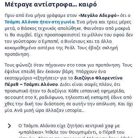
Μέτραγε αντίστροφα… καιρό
Πριν από ένα μήνα γράφαμε στον «
Μεγάλο Αδερφό
» ότι ο
Τσάμπι Αλόνσο ήταν στη γωνία
. Ένα μήνα και τρεις μέρες
μετά, ο Βάσκος τεχνικός απολύθηκε. Φαινόταν από μακριά
τι θα συμβεί. Είχε προαποφασιστεί το μέλλον του αφού δεν
τον γούσταραν ο Εμπαπέ, ο Βινίσιους και τα άλλα
κακομαθημένα αστέρια της Ρεάλ. Τους έβαζε σκληρή
προπόνηση.
Τους φώναζε όταν πήγαιναν στο τσακ για προπόνηση. Τους
έψελνε επειδή δεν έκαναν βάρη. Υπάρχουν ένα
εκατομμύριο «εξηγήσεις» για το
διαζύγιο Φλορεντίνο
Πέρεθ – Τσάμπι Αλόνσο
. Διότι είναι σαφές πλέον, ότι
προσωπικό ήταν το διαζύγιο. Κάθε ισπανική εφημερίδα,
account στο X, ραδιόφωνο, τηλεοπτική εκπομπή έδινε από
χθες την δική του διάσταση σε αυτήν την απόλυση. Και όχι
μία. Ανά μισή ώρα άλλαζαν ιστορία…
Ο Τσάμπι Αλόνσο είχε ζητήσει κεντρικό χαφ με
«μπαλάκια». Ήθελε τον Θουμπιμέντι, ο Πέρεθ του