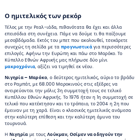
Ο ημιτελικός των ρεκόρ
Τέλος με την Ρεαλ-ιάδα, πιθανότατα θα έχει και άλλα
επεισόδια στη συνέχεια. Πάμε να δούμε τι θα παίξουμε
μεσοβδόμαδα. Εκτός του μπετ που ακολουθεί, τσεκάρετε
συνεχώς τη σελίδα με τα
προγνωστικά
για περισσότερες
επιλογές. Αφήνω την Ευρώπη και πάω στο Μαρόκο. Το
Κύπελλο Εθνών Αφρικής μας πλήρωσε δύο μίνι
μακροχρόνια
, αξίζει να τιμηθεί εκ νέου.
Νιγηρία – Μαρόκο
, ο δεύτερος ημιτελικός, αύριο το βράδυ
στο Ραμπάτ, με 68.000 Μαροκινούς στις εξέδρες να
ονειρεύονται την μόλις 3η συμμετοχή τους σε τελικό
Κυπέλλου Εθνών Αφρικής. Το 1976 ήταν η 1η συμμετοχή σε
τελικό που κατέκτησαν και το τρόπαιο, το 2004 η 2η που
έμειναν με τη χαρά. Είναι ο κλασικός ημιτελικός ανάμεσα
στην καλύτερη επίθεση και την καλύτερη άμυνα του
τουρνουά.
Η
Νιγηρία
με τους
Λούκμαν, Οσίμεν να οδηγούν την