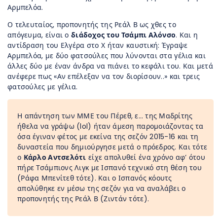
Αρμπελόα.
Ο τελευταίος, προπονητής της Ρεάλ Β ως χθες το
απόγευμα, είναι ο
διάδοχος του Τσάμπι Αλόνσο
. Και η
αντίδραση του Ελγέρα στο Χ ήταν καυστική: Έγραψε
Αρμπελόα, με δύο φατσούλες που λύνονται στα γέλια και
άλλες δύο με έναν άνδρα να πιάνει το κεφάλι του. Και μετά
ανέφερε πως «Αν επέλεξαν να τον διορίσουν..» και τρεις
φατσούλες με γέλια.
Η απάντηση των ΜΜΕ του Πέρεθ, ε… της Μαδρίτης
ήθελα να γράψω (lol) ήταν άμεση παρομοιάζοντας τα
όσα έγιναν φέτος με εκείνα της σεζόν 2015-16 και τη
δυναστεία που δημιούργησε μετά ο πρόεδρος. Και τότε
ο
Κάρλο Αντσελότι
είχε απολυθεί ένα χρόνο αφ’ ότου
πήρε Τσάμπιονς Λιγκ με Ισπανό τεχνικό στη θέση του
(Ράφα Μπενίτεθ τότε). Και ο Ισπανός κόουτς
απολύθηκε εν μέσω της σεζόν για να αναλάβει ο
προπονητής της Ρεάλ Β (Ζιντάν τότε).