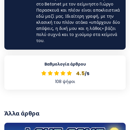
στο Betonet με τον αείμνηστο Γιώργο
Παρασκευά και πλέον είναι αποκλειστικά
εδώ μαζί μας. Ιδιαίτερη γραφή, με την
κλασική του πλέον ατάκα «υπάρχουν δύο
απόψεις, η δική μου και η λάθος» βάζει
πολύ συχνά και το χιούμορ στα κείμενά
του.
Βαθμολογία άρθρου
4.5
/5
108
ψήφοι
Άλλα άρθρα