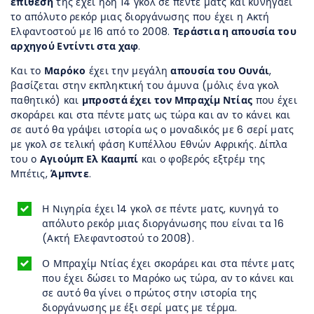
επίθεσή
της έχει ήδη 14 γκολ σε πέντε ματς και κυνηγάει
το απόλυτο ρεκόρ μιας διοργάνωσης που έχει η Ακτή
Ελφαντοστού με 16 από το 2008.
Τεράστια η απουσία του
αρχηγού Εντίντι στα χαφ
.
Και το
Μαρόκο
έχει την μεγάλη
απουσία του Ουνάι
,
βασίζεται στην εκπληκτική του άμυνα (μόλις ένα γκολ
παθητικό) και
μπροστά έχει τον Μπραχίμ Ντίας
που έχει
σκοράρει και στα πέντε ματς ως τώρα και αν το κάνει και
σε αυτό θα γράψει ιστορία ως ο μοναδικός με 6 σερί ματς
με γκολ σε τελική φάση Κυπέλλου Εθνών Αφρικής. Δίπλα
του ο
Αγιούμπ Ελ Κααμπί
και ο φοβερός εξτρέμ της
Μπέτις,
Άμπντε
.
Η Νιγηρία έχει 14 γκολ σε πέντε ματς, κυνηγά το
απόλυτο ρεκόρ μιας διοργάνωσης που είναι τα 16
(Ακτή Ελεφαντοστού το 2008).
Ο Μπραχίμ Ντίας έχει σκοράρει και στα πέντε ματς
που έχει δώσει το Μαρόκο ως τώρα, αν το κάνει και
σε αυτό θα γίνει ο πρώτος στην ιστορία της
διοργάνωσης με έξι σερί ματς με τέρμα.