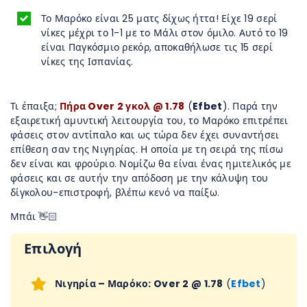
Το Μαρόκο είναι 25 ματς δίχως ήττα! Είχε 19 σερί
νίκες μέχρι το 1-1 με το Μάλι στον όμιλο. Αυτό το 19
είναι Παγκόσμιο ρεκόρ, αποκαθήλωσε τις 15 σερί
νίκες της Ισπανίας.
Τι έπαιξα;
Πήρα Over 2 γκολ @ 1.78
(
Efbet
). Παρά την
εξαιρετική αμυντική λειτουργία του, το Μαρόκο επιτρέπει
φάσεις στον αντίπαλο και ως τώρα δεν έχει συναντήσει
επίθεση σαν της Νιγηρίας. Η οποία με τη σειρά της πίσω
δεν είναι και φρούριο. Νομίζω θα είναι ένας ημιτελικός με
φάσεις και σε αυτήν την απόδοση με την κάλυψη του
δίγκολου-επιστροφή, βλέπω κενό να παίξω.
Μπάι 👋🏻
Επιλογή
Νιγηρία – Μαρόκο: Over 2 @ 1.78
(
Efbet
)