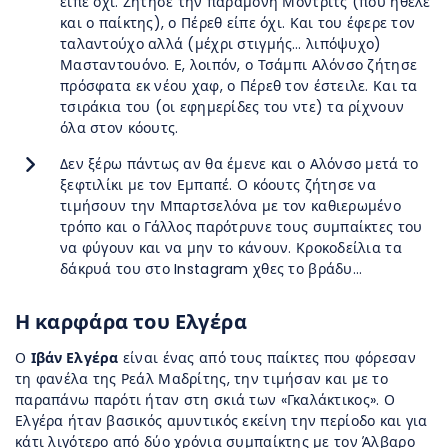
είπε όχι. Ζήτησε την παραμονή Μόντριτς (που ήθελε
και ο παίκτης), ο Πέρεθ είπε όχι. Και του έφερε τον
ταλαντούχο αλλά (μέχρι στιγμής… λιπόψυχο)
Μασταντουόνο. Ε, λοιπόν, ο Τσάμπι Αλόνσο ζήτησε
πρόσφατα εκ νέου χαφ, ο Πέρεθ τον έστειλε. Και τα
τσιράκια του (οι εφημερίδες του ντε) τα ρίχνουν
όλα στον κόουτς.
Δεν ξέρω πάντως αν θα έμενε και ο Αλόνσο μετά το
ξεφτιλίκι με τον Εμπαπέ. Ο κόουτς ζήτησε να
τιμήσουν την Μπαρτσελόνα με τον καθιερωμένο
τρόπο και ο Γάλλος παρότρυνε τους συμπαίκτες του
να φύγουν και να μην το κάνουν. Κροκοδείλια τα
δάκρυά του στο Instagram χθες το βράδυ…
Η καρφάρα του Ελγέρα
Ο
Ιβάν Ελγέρα
είναι ένας από τους παίκτες που φόρεσαν
τη φανέλα της Ρεάλ Μαδρίτης, την τιμήσαν και με το
παραπάνω παρότι ήταν στη σκιά των «Γκαλάκτικος». Ο
Ελγέρα ήταν βασικός αμυντικός εκείνη την περίοδο και για
κάτι λιγότερο από δύο χρόνια συμπαίκτης με τον Άλβαρο