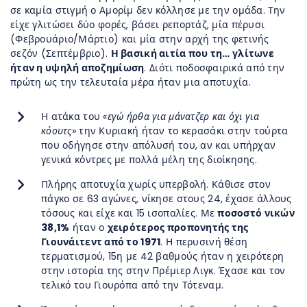
σε καμία στιγμή ο Αμορίμ δεν κόλλησε με την ομάδα. Την
είχε γλιτώσει δύο φορές, βάσει ρεπορτάζ, μία πέρυσι
(Φεβρουάριο/Μάρτιο) και μία στην αρχή της φετινής
σεζόν (Σεπτέμβριο).
Η βασική αιτία που τη… γλίτωνε
ήταν η υψηλή αποζημίωση
. Διότι ποδοσφαιρικά από την
πρώτη ως την τελευταία μέρα ήταν μια αποτυχία.
Η ατάκα του «
εγώ ήρθα για μάνατζερ και όχι για
κόουτς
» την Κυριακή ήταν το κερασάκι στην τούρτα
που οδήγησε στην απόλυσή του, αν και υπήρχαν
γενικά κόντρες με πολλά μέλη της διοίκησης.
Πλήρης αποτυχία χωρίς υπερβολή. Κάθισε στον
πάγκο σε 63 αγώνες, νίκησε στους 24, έχασε άλλους
τόσους και είχε και 15 ισοπαλίες. Με
ποσοστό νικών
38,1%
ήταν ο
χειρότερος προπονητής της
Γιουνάιτεντ από το 1971
. Η περυσινή θέση
τερματισμού, 15η με 42 βαθμούς ήταν η χειρότερη
στην ιστορία της στην Πρέμιερ Λιγκ. Έχασε και τον
τελικό του Γιουρόπα από την Τότεναμ.