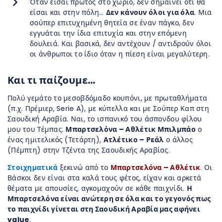
Όταν είσαι πρώτος στο χωριό, δεν σημαίνει ότι θα
είσαι και στην πόλη…
Δεν κάνουν όλοι για όλα
. Μια
σούπερ επιτυχημένη θητεία σε έναν πάγκο, δεν
εγγυάται την ίδια επιτυχία και στην επόμενη
δουλειά. Και βασικά, δεν αντέχουν / αντιδρούν όλοι
οι άνθρωποι το ίδιο όταν η πίεση είναι μεγαλύτερη.
Και τι παίζουμε…
Πολύ γεμάτο το μεσοβδόμαδο κουπόνι, με πρωταθλήματα
(π.χ. Πρέμιερ, Serie A), με κύπελλα και με Σούπερ Καπ στη
Σαουδική Αραβία. Ναι, το ισπανικό του άσπονδου φίλου
μου του Τέμπας.
Μπαρτσελόνα – Αθλέτικ Μπιλμπάο
ο
ένας ημιτελικός (Τετάρτη),
Ατλέτικο – Ρεάλ
ο άλλος
(Πέμπτη) στην Τζέντα της Σαουδικής Αραβίας.
Στοιχηματικά
ξεκινώ από το
Μπαρτσελόνα – Αθλέτικ
. Οι
Βάσκοι δεν είναι στα καλά τους φέτος, είχαν και αρκετά
θέματα με απουσίες, αγκομαχούν σε κάθε παιχνίδι.
Η
Μπαρτσελόνα είναι ανώτερη σε όλα και το γεγονός πως
το παιχνίδι γίνεται στη Σαουδική Αραβία μας αφήνει
value
.