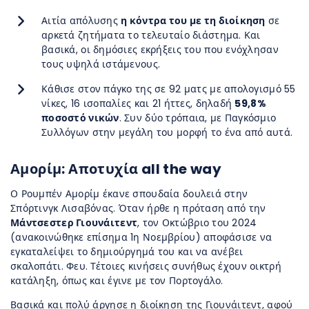
Αιτία απόλυσης
η κόντρα του με τη διοίκηση
σε
αρκετά ζητήματα το τελευταίο διάστημα. Και
βασικά, οι δημόσιες εκρήξεις του που ενόχλησαν
τους υψηλά ιστάμενους.
Κάθισε στον πάγκο της σε 92 ματς με απολογισμό 55
νίκες, 16 ισοπαλίες και 21 ήττες, δηλαδή
59,8%
ποσοστό νικών
. Συν δύο τρόπαια, με Παγκόσμιο
Συλλόγων στην μεγάλη του μορφή το ένα από αυτά.
Αμορίμ: Αποτυχία all the way
Ο Ρουμπέν Αμορίμ έκανε σπουδαία δουλειά στην
Σπόρτινγκ Λισαβόνας. Όταν ήρθε η πρόταση από την
Μάντσεστερ Γιουνάιτεντ
, τον Οκτώβριο του 2024
(ανακοινώθηκε επίσημα 1η Νοεμβρίου) αποφάσισε να
εγκαταλείψει το δημιούργημά του και να ανέβει
σκαλοπάτι. Φευ. Τέτοιες κινήσεις συνήθως έχουν οικτρή
κατάληξη, όπως και έγινε με τον Πορτογάλο.
Βασικά και πολύ άργησε η διοίκηση της Γιουνάιτεντ, αφού