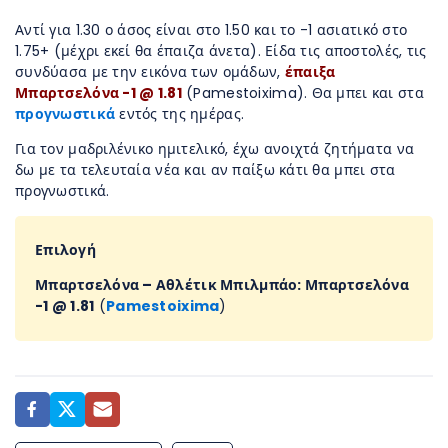
Αντί για 1.30 ο άσος είναι στο 1.50 και το -1 ασιατικό στο
1.75+ (μέχρι εκεί θα έπαιζα άνετα). Είδα τις αποστολές, τις
συνδύασα με την εικόνα των ομάδων,
έπαιξα
Μπαρτσελόνα -1 @ 1.81
(Pamestoixima). Θα μπει και στα
προγνωστικά
εντός της ημέρας.
Για τον μαδριλένικο ημιτελικό, έχω ανοιχτά ζητήματα να
δω με τα τελευταία νέα και αν παίξω κάτι θα μπει στα
προγνωστικά.
Επιλογή
Μπαρτσελόνα – Αθλέτικ Μπιλμπάο: Μπαρτσελόνα
-1 @ 1.81
(
Pamestoixima
)