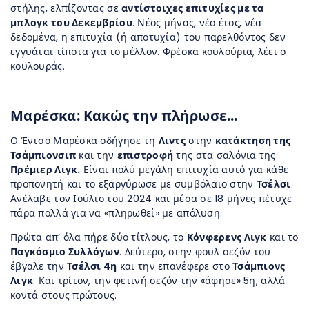
στήλης, ελπίζοντας σε
αντίστοιχες επιτυχίες με τα
μπλογκ του Δεκεμβρίου
. Νέος μήνας, νέο έτος, νέα
δεδομένα, η επιτυχία (ή αποτυχία) του παρελθόντος δεν
εγγυάται τίποτα για το μέλλον. Φρέσκα κουλούρια, λέει ο
κουλουράς.
Μαρέσκα: Κακώς την πλήρωσε…
Ο Έντσο Μαρέσκα οδήγησε τη
Λιντς
στην
κατάκτηση της
Τσάμπιονσιπ
και την
επιστροφή
της στα σαλόνια της
Πρέμιερ Λιγκ.
Είναι πολύ μεγάλη επιτυχία αυτό για κάθε
προπονητή και το εξαργύρωσε με συμβόλαιο στην
Τσέλσι
.
Ανέλαβε τον Ιούλιο του 2024 και μέσα σε 18 μήνες πέτυχε
πάρα πολλά για να «πληρωθεί» με απόλυση.
Πρώτα απ’ όλα πήρε δύο τίτλους, το
Κόνφερενς Λιγκ
και το
Παγκόσμιο Συλλόγων
. Δεύτερο, στην φουλ σεζόν του
έβγαλε την
Τσέλσι 4η
και την επανέφερε στο
Τσάμπιονς
Λιγκ
. Και τρίτον, την φετινή σεζόν την «άφησε» 5η, αλλά
κοντά στους πρώτους.