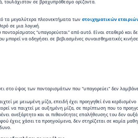
κά, τουλάχιστον σε βραχυπρόθεσμο ορίζοντα.
από τα μεγαλύτερα πλεονεκτήματα των
στοιχηματικών εταιριώ
ερό σε μια λογική.
 πονταρίσματος “υπαγορεύεται” από αυτό. Είναι σταθερό και δ
υ μπορεί να οδηγήσει σε βεβιασμένες συναισθηματικές κινήσε
 οτι στο ύψος των πονταρισμάτων που “υπαγορεύει” δεν λαμβά
ιχτεί με μειωμένη μίζα, επειδή έχει προηγηθεί ένα κερδισμένο 
ορεί να παιχτεί με αυξημένη μίζα, σε περίπτωση που το προηγο
ένει ανεξάρτητο και οι πιθανότητες επαλήθευσης του δεν αυξά
 αφού έχεις χάσει τα προηγούμενα, δεν στηρίζεται σε καμία μαθη
δυνο.