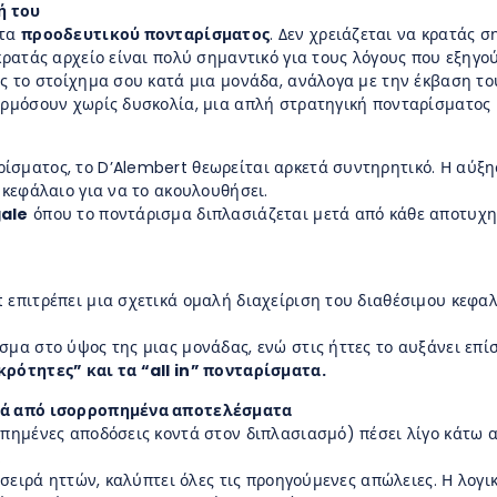
ή του
ατα
προοδευτικού πονταρίσματος
. Δεν χρειάζεται να κρατάς σ
 κρατάς αρχείο είναι πολύ σημαντικό για τους λόγους που εξηγ
ις το στοίχημα σου κατά μια μονάδα, ανάλογα με την έκβαση τ
φαρμόσουν χωρίς δυσκολία, μια απλή στρατηγική πονταρίσματος
ίσματος, το D’Alembert θεωρείται αρκετά συντηρητικό. Η αύξη
 κεφάλαιο για να το ακουλουθήσει.
ale
όπου το ποντάρισμα διπλασιάζεται μετά από κάθε αποτυχη
 επιτρέπει μια σχετικά ομαλή διαχείριση του διαθέσιμου κεφαλ
σμα στο ύψος της μιας μονάδας, ενώ στις ήττες το αυξάνει επί
κρότητες” και τα “all in” πονταρίσματα.
ετά από ισορροπημένα αποτελέσματα
οπημένες αποδόσεις κοντά στον διπλασιασμό) πέσει λίγο κάτω α
.
 σειρά ηττών, καλύπτει όλες τις προηγούμενες απώλειες. Η λογικ