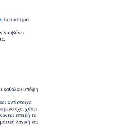
ν
. Το σύστημα
εν λαμβάνει
ις.
νει καθόλου υπόψη
και αντίστοιχα
ύμενο έχει χάσει.
νονται επειδή το
ματική λογική και