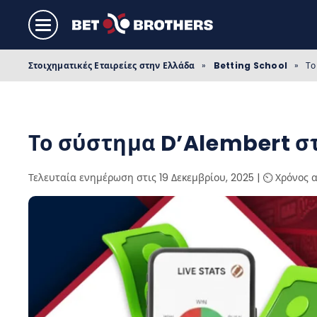
Στοιχηματικές Εταιρείες στην Ελλάδα
»
Betting School
»
Το
Το σύστημα D’Alembert σ
Τελευταία ενημέρωση στις 19 Δεκεμβρίου, 2025
|
⏲️ Χρόνος 