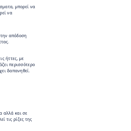
σματα, μπορεί να
ρεί να
α την απόδοση
ττας.
ις ήττες, με
άζει περισσότερο
χει δαπανηθεί.
α αλλά και σε
λεί τις ρίζες της