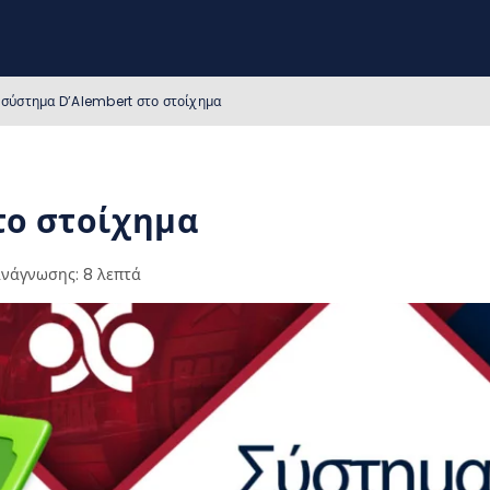
 σύστημα D’Alembert στο στοίχημα
το στοίχημα
ανάγνωσης: 8 λεπτά