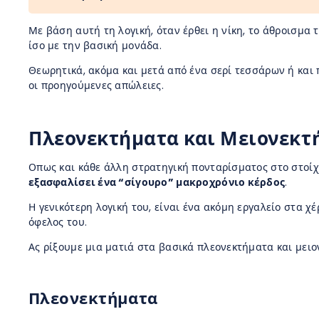
Με βάση αυτή τη λογική, όταν έρθει η νίκη, το άθροισμα
ίσο με την βασική μονάδα.
Θεωρητικά, ακόμα και μετά από ένα σερί τεσσάρων ή και
οι προηγούμενες απώλειες.
Πλεονεκτήματα και Μειονεκτ
Οπως και κάθε άλλη στρατηγική πονταρίσματος στο στοίχ
εξασφαλίσει ένα “σίγουρο” μακροχρόνιο κέρδος
.
Η γενικότερη λογική του, είναι ένα ακόμη εργαλείο στα χ
όφελος του.
Ας ρίξουμε μια ματιά στα βασικά πλεονεκτήματα και μει
Πλεονεκτήματα