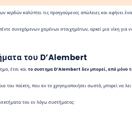
 των κερδών καλύπτει τις προηγούμενες απώλειες και αφήνει έν
 πέντε συνεχόμενων χαμένων στοιχημάτων, αρκεί μια νίκη για 
ήματα του D’Alembert
ημα, έτσι και
το συστημα D’Alembert δεν μπορεί, από μόνο τ
έρια του παίκτη, που αν το χρησιμοποιήσει σωστά, μπορεί να λε
ονεκτήματα του εν λόγω συστήματος: