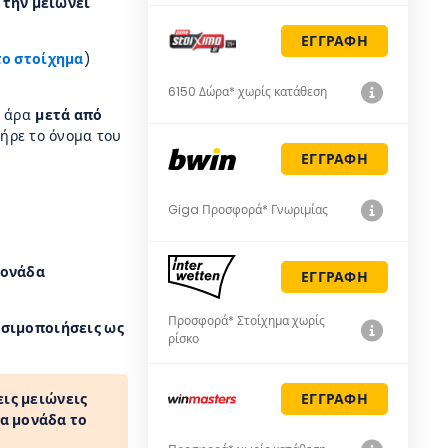
 την μειώνει
ΕΓΓΡΑΦΗ
το στοίχημα
)
6150 Δώρα* χωρίς κατάθεση
ι άρα
μετά από
πήρε το όνομα του
ΕΓΓΡΑΦΗ
Giga Προσφορά* Γνωριμίας
μονάδα
ΕΓΓΡΑΦΗ
Προσφορά* Στοίχημα χωρίς
ησιμοποιήσεις ως
ρίσκο
ΕΓΓΡΑΦΗ
εις μειώνεις
ια μονάδα το